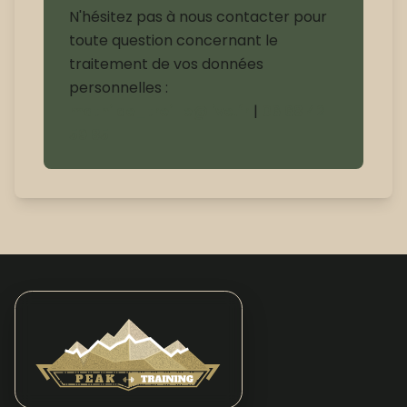
N'hésitez pas à nous contacter pour
toute question concernant le
traitement de vos données
personnelles :
mathilde_treillle@live.fr
|
06 68 42
59 85