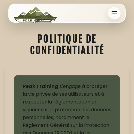
Aller au contenu principal
POLITIQUE DE
CONFIDENTIALITÉ
Peak Training
s'engage à protéger
la vie privée de ses utilisateurs et à
respecter la réglementation en
vigueur sur la protection des données
personnelles, notamment le
Règlement Général sur la Protection
des Données (RGPD) et la loi